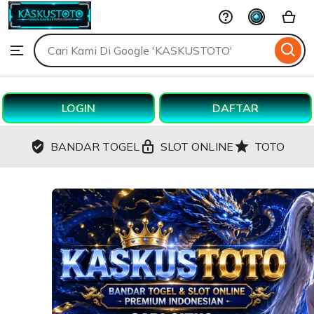
KASKUSTOTO
Skip
to
Search
Browse
ontent
for
items
or
shops
LOGIN
DAFTAR
BANDAR TOGEL
SLOT ONLINE
TOTO