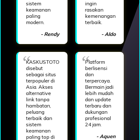
sistem
ingin
keamanan
rasakan
paling
kemenangan
modern.
terbaik.
- Rendy
- Aldo
KASKUSTOTO
Platform
disebut
berlisensi
sebagai situs
dan
terpopuler di
terpercaya.
Asia. Akses
Bermain jadi
alternative
lebih mudah
link tanpa
dan update
hambatan,
terbaru dan
peluang
dukungan
terbaik dan
profesional
sistem
24 jam.
keamanan
- Aquen
paling top di