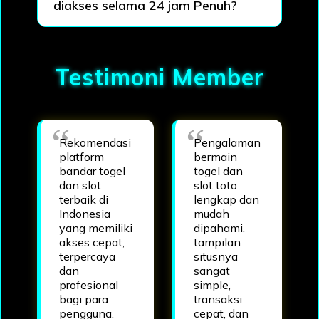
diakses selama 24 jam Penuh?
Testimoni Member
Rekomendasi
Pengalaman
platform
bermain
bandar togel
togel dan
dan slot
slot toto
terbaik di
lengkap dan
Indonesia
mudah
yang memiliki
dipahami.
akses cepat,
tampilan
terpercaya
situsnya
dan
sangat
profesional
simple,
bagi para
transaksi
pengguna.
cepat, dan