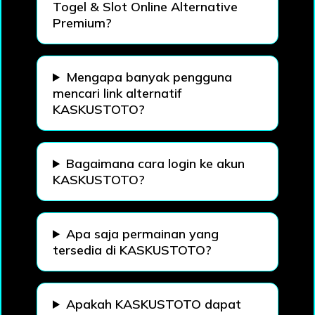
Togel & Slot Online Alternative
Premium?
Mengapa banyak pengguna
mencari link alternatif
KASKUSTOTO?
Bagaimana cara login ke akun
KASKUSTOTO?
Apa saja permainan yang
tersedia di KASKUSTOTO?
Apakah KASKUSTOTO dapat