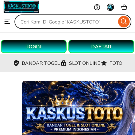
KASKUSTOTO
Skip
to
Search
Browse
ontent
for
items
or
shops
LOGIN
DAFTAR
BANDAR TOGEL
SLOT ONLINE
TOTO