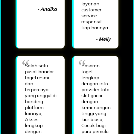
layanan
- Andika
customer
service
responsif
tiap harinya.
- Melly
Salah satu
Pasaran
pusat bandar
togel
togel resmi
lengkap
dan
dengan info
terpercaya
provider toto
yang unggul di
slot gacor
banding
dengan
platform
kemenangan
lainnya,
tinggi yang
Akses
luar biasa,
lengkap
Cocok bagi
dengan
para pemula