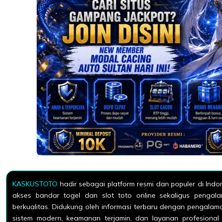
KASKUSTOTO
hadir sebagai platform resmi dan populer di In
akses bandar togel dan slot toto online sekaligus pengal
berkualitas. Didukung oleh informasi terbaru dengan pengalama
sistem modern, keamanan terjamin, dan layanan profesional