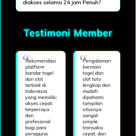
diakses selama 24 jam Penuh?
Testimoni Member
Rekomendasi
Pengalaman
platform
bermain
bandar togel
togel dan
dan slot
slot toto
terbaik di
lengkap dan
Indonesia
mudah
yang memiliki
dipahami.
akses cepat,
tampilan
terpercaya
situsnya
dan
sangat
profesional
simple,
bagi para
transaksi
pengguna.
cepat, dan