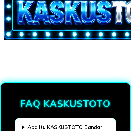
Loading...
FAQ KASKUSTOTO
Apa itu KASKUSTOTO Bandar