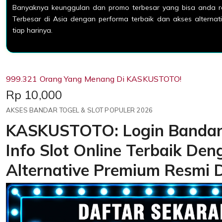
Banyaknya keunggulan dan promo terbesar yang bisa anda rai
Terbesar di Asia dengan performa terbaik dan akses alternat
tiap harinya.
999.321 Orang Yang Menang Di KASKUSTOTO!
Price:
Rp 10,000
AKSES BANDAR TOGEL & SLOT POPULER 2026
KASKUSTOTO: Login Bandar
Info Slot Online Terbaik Den
Alternative Premium Resmi D