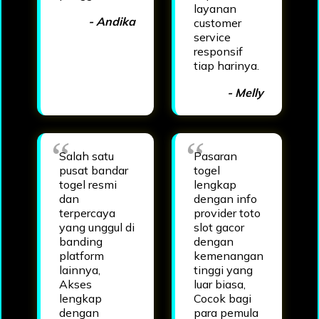
layanan
- Andika
customer
service
responsif
tiap harinya.
- Melly
Salah satu
Pasaran
pusat bandar
togel
togel resmi
lengkap
dan
dengan info
terpercaya
provider toto
yang unggul di
slot gacor
banding
dengan
platform
kemenangan
lainnya,
tinggi yang
Akses
luar biasa,
lengkap
Cocok bagi
dengan
para pemula