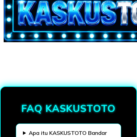
Loading...
FAQ KASKUSTOTO
Apa itu KASKUSTOTO Bandar