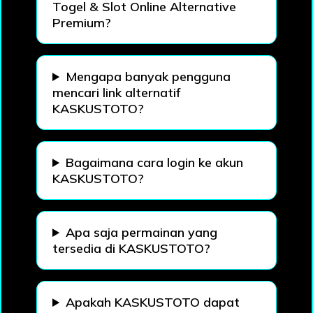
Togel & Slot Online Alternative
Premium?
Mengapa banyak pengguna
mencari link alternatif
KASKUSTOTO?
Bagaimana cara login ke akun
KASKUSTOTO?
Apa saja permainan yang
tersedia di KASKUSTOTO?
Apakah KASKUSTOTO dapat