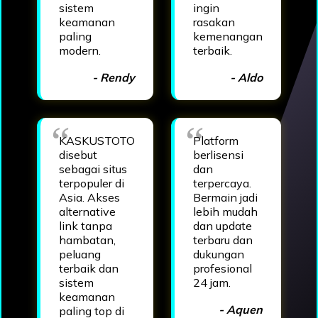
sistem
ingin
keamanan
rasakan
paling
kemenangan
modern.
terbaik.
- Rendy
- Aldo
KASKUSTOTO
Platform
disebut
berlisensi
sebagai situs
dan
terpopuler di
terpercaya.
Asia. Akses
Bermain jadi
alternative
lebih mudah
link tanpa
dan update
hambatan,
terbaru dan
peluang
dukungan
terbaik dan
profesional
sistem
24 jam.
keamanan
- Aquen
paling top di