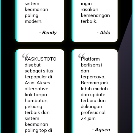
sistem
ingin
keamanan
rasakan
paling
kemenangan
modern.
terbaik.
- Rendy
- Aldo
KASKUSTOTO
Platform
disebut
berlisensi
sebagai situs
dan
terpopuler di
terpercaya.
Asia. Akses
Bermain jadi
alternative
lebih mudah
link tanpa
dan update
hambatan,
terbaru dan
peluang
dukungan
terbaik dan
profesional
sistem
24 jam.
keamanan
- Aquen
paling top di