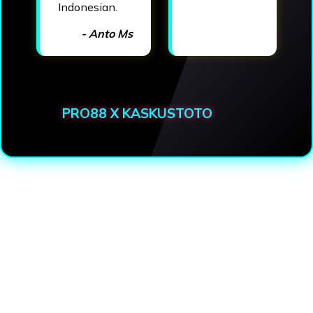
Indonesian.
- Anto Ms
PRO88 X
KASKUSTOTO
- 2026